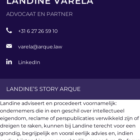
L
A
N
D
I
N
E
V
A
R
E
L
A
A
D
V
O
C
A
A
T
E
N
P
A
R
T
N
E
R
+31 6 27 26 59 10
varela@arque.law
LinkedIn
LANDINE’S STORY ARQUE
Landine adviseert en procedeert voornamelijk:
ondernemers die in een geschil over intellectueel
eigendom, reclame of perspublicaties verwikkeld zijn of
dreigen te raken, kunnen bij Landine terecht voor een
grondig, begrijpelijk en vooral eerlijk advies en, indien