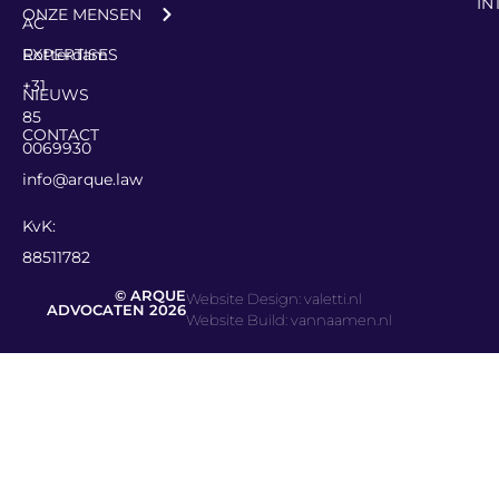
IN
ONZE MENSEN
AC
Rotterdam
EXPERTISES
+31
NIEUWS
85
CONTACT
0069930
info@arque.law
KvK:
88511782
© ARQUE
Website Design: valetti.nl
ADVOCATEN 2026
Website Build: vannaamen.nl